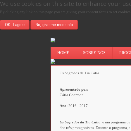
We use cookies on this site to enhance your us
By clicking any link on this page you are giving your consent for us to set cookies
OK, I agree
No, give me more info
HOME
SOBRE NÓS
PROG
Os Segredos da Tia Cátia
Apresentado por:
Cátia Goarmon
Ano:
2016 - 2017
Os Segredos da Tia Cátia
é um programa cuja
dos três protagonistas. Durante o programa, 